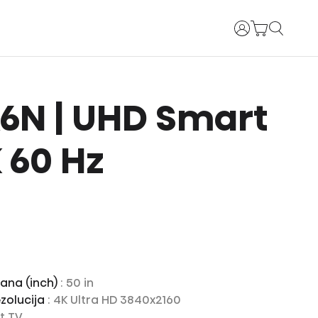
Prijava
 A6N | UHD Smart
 60 Hz
rana (inch)
: 50 in
zolucija
: 4K Ultra HD 3840x2160
t TV