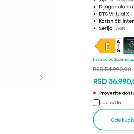
Dijagonala ek
DTS Virtual X
Korisnički inte
Serija
: A6N
Lista sa podacima a
RSD 54.990,00
RSD 36.990,
Proverite dost
Uporedite
Gde kupit