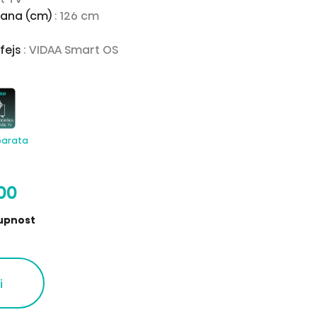
rana (cm)
: 126 cm
rfejs
: VIDAA Smart OS
parata
00
upnost
i