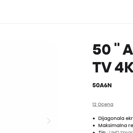
50 ''
TV 4K
50A6N
12 Ocena
Dijagonala ek
Maksimalna re
Tip
: UHD Smar