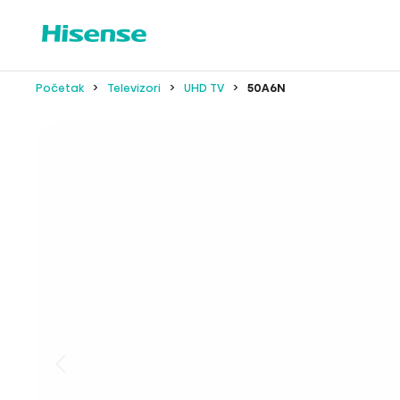
Početak
Televizori
UHD TV
50A6N