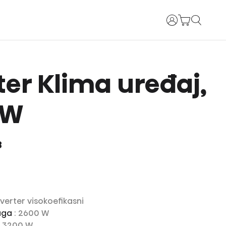
Prijava
ter Klima uređaj,
 W
8
Inverter visokoefikasni
aga
: 2600 W
: 3200 W