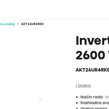
ima uređaji
AKT26UR4RK8
Inver
2600
AKT26UR4RK
1 Ocena
Način rada
: 
Rashladna sn
Grejna snaga