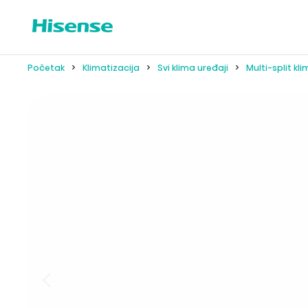
Početak
Klimatizacija
Svi klima uređaji
Multi-split kl