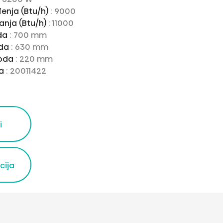
đenja (Btu/h)
: 9000
anja (Btu/h)
: 11000
oda
: 700 mm
oda
: 630 mm
voda
: 220 mm
da
: 20011422
i
cija