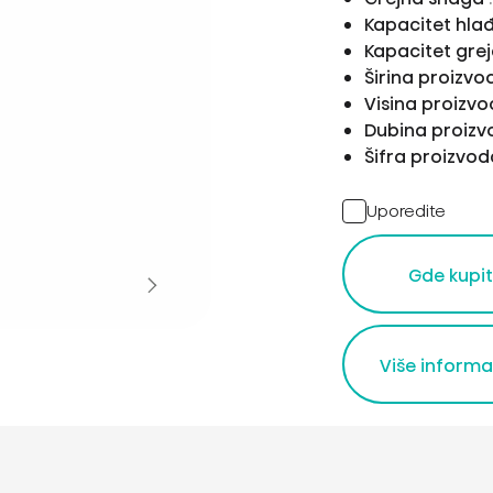
Kapacitet hla
Kapacitet grej
Širina proizv
Visina proizv
Dubina proiz
Šifra proizvo
Uporedite
Gde kupit
Više informa