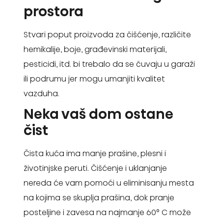
prostora
Stvari poput proizvoda za čišćenje, različite
hemikalije, boje, građevinski materijali,
pesticidi, itd. bi trebalo da se čuvaju u garaži
ili podrumu jer mogu umanjiti kvalitet
vazduha.
Neka vaš dom ostane
čist
Čista kuća ima manje prašine, plesni i
životinjske peruti. Čišćenje i uklanjanje
nereda će vam pomoći u eliminisanju mesta
na kojima se skuplja prašina, dok pranje
posteljine i zavesa na najmanje 60° C može