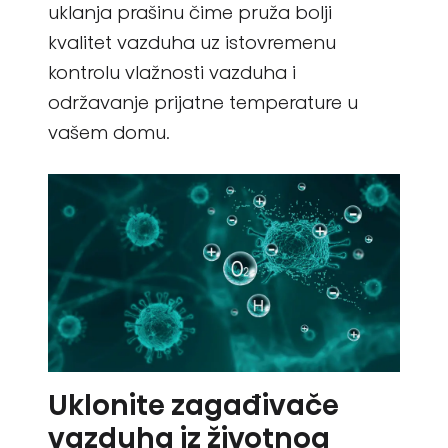
uklanja prašinu čime pruža bolji
kvalitet vazduha uz istovremenu
kontrolu vlažnosti vazduha i
održavanje prijatne temperature u
vašem domu.
Uklonite zagađivače
vazduha iz životnog