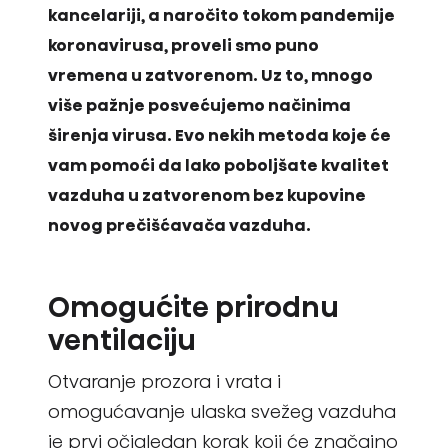
kancelariji, a naročito tokom pandemije
koronavirusa, proveli smo puno
vremena u zatvorenom. Uz to, mnogo
više pažnje posvećujemo načinima
širenja virusa. Evo nekih metoda koje će
vam pomoći da lako poboljšate kvalitet
vazduha u zatvorenom bez kupovine
novog prečišćavača vazduha.
Omogućite prirodnu
ventilaciju
Otvaranje prozora i vrata i
omogućavanje ulaska svežeg vazduha
je prvi očigledan korak koji će značajno