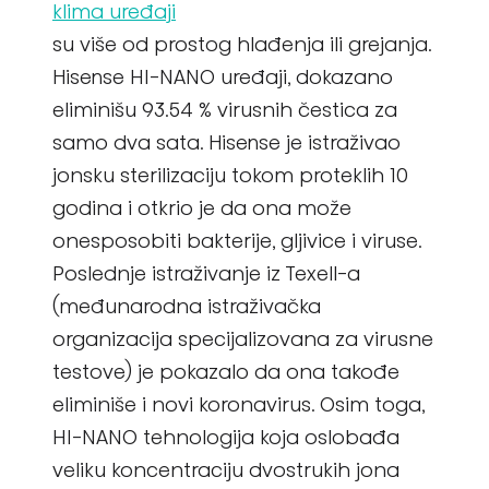
klima uređaji
su više od prostog hlađenja ili grejanja.
Hisense HI-NANO uređaji, dokazano
eliminišu 93.54 % virusnih čestica za
samo dva sata. Hisense je istraživao
jonsku sterilizaciju tokom proteklih 10
godina i otkrio je da ona može
onesposobiti bakterije, gljivice i viruse.
Poslednje istraživanje iz Texell-a
(međunarodna istraživačka
organizacija specijalizovana za virusne
testove) je pokazalo da ona takođe
eliminiše i novi koronavirus. Osim toga,
HI-NANO tehnologija koja oslobađa
veliku koncentraciju dvostrukih jona