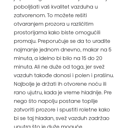
poboljšati vaš kvalitet vazduha u
zatvorenom. To možete rešiti
otvaranjem prozora u različitim
prostorijama kako biste omogućili
promaju. Preporučuje se da to uradite
najmanje jednom dnevno, makar na 5
minuta, a idelno bi bilo na 15 do 20
minuta. Ali ne duže od toga, jer svež
vazduh takođe donosi i polen i prašinu.
Najbolje je držati ih otvorene noću ili
rano ujutru, kada je vreme hladnije. Pre
nego što napolju postane toplije
zatvoriti prozore i spustiti roletne kako
bi se taj hladan, svež vazduh zadržao
unutra što je duže moguće.