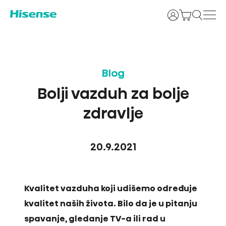
Prijava
Blog
Bolji vazduh za bolje
zdravlje
20.9.2021
Kvalitet vazduha koji udišemo određuje
kvalitet naših života. Bilo da je u pitanju
spavanje, gledanje TV-a ili rad u