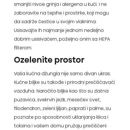
smanjiti nivoe grinja i alergena u kući. I ne
zaboravite na tepihe i prostirke, koji mogu
da sadrže čestice u svojim vlaknima.
Usisavajte ih najmanje jednom nedeljno
dobrim usisivačem, poželjno onim sa HEPA
filterom.
Ozelenite prostor
Vaša kućna džungla nije samo divan ukras.
Kućne biljke su takođe i prirodni prečišćavači
vazduha. Naročito biljke kao što su zlatna
puzavica, svekrvin jezik, mesečev cvet,
filodendron, zeleni ljiljan, paprati i palme, su
poznate po sposobnosti uklanjanja klica i
toksina i vašem domu pružaju prečišćeni