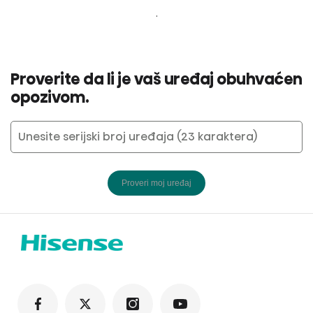
.
Proverite da li je vaš uređaj obuhvaćen
opozivom.