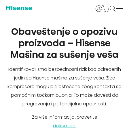
Prijava
Obaveštenje o opozivu
proizvoda – Hisense
Mašina za sušenje veša
Identifikovali smo bezbednosni rizik kod određenih
jedinica Hisense mašina za sušenje veša. Žice
kompresora mogu biti oštećene zbog kontakta sa
pomoćnim točkom bubnja. To može dovesti do
pregrevanja i potencijalne opasnosti.
Za više informacija, proverite
dokument