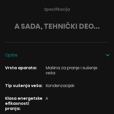
Specifikacija
A SADA, TEHNIČKI DEO...
Opšte
Vrsta aparata:
Mašina za pranje i sušenje
veša
Tip sušenja veša:
Kondenzacijski
Klasa energetske
A
efikasnosti
pranja: