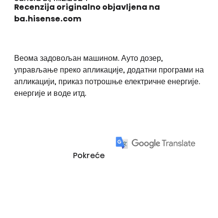
Recenzija originalno objavljena na
ba.hisense.com
Веома задовољан машином. Ауто дозер,
управљање преко апликације, додатни програми на
апликацији, приказ потрошње електричне енергије.
енергије и воде итд.
Pokreće