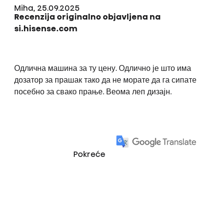
Miha, 25.09.2025
Recenzija originalno objavljena na
si.hisense.com
Одлична машина за ту цену. Одлично је што има
дозатор за прашак тако да не морате да га сипате
посебно за свако прање. Веома леп дизајн.
Pokreće