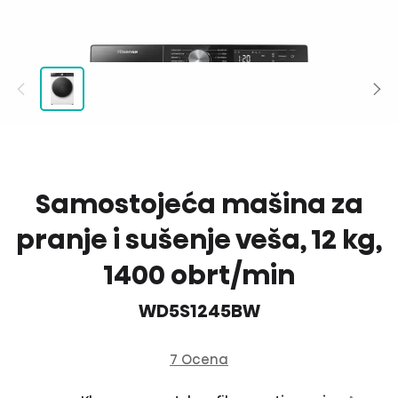
Samostojeća mašina za
pranje i sušenje veša, 12 kg,
1400 obrt/min
WD5S1245BW
7 Ocena