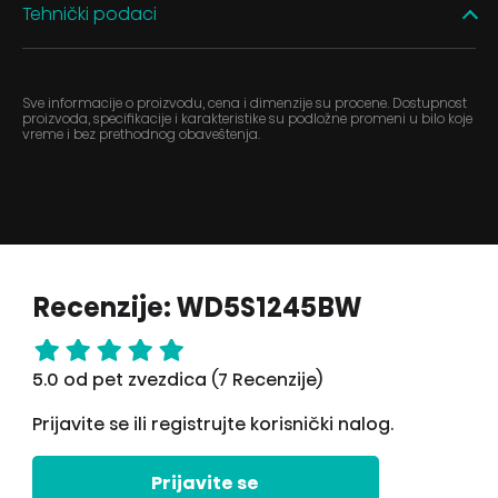
Tehnički podaci
Sve informacije o proizvodu, cena i dimenzije su procene. Dostupnost
proizvoda, specifikacije i karakteristike su podložne promeni u bilo koje
vreme i bez prethodnog obaveštenja.
Recenzije: WD5S1245BW
5.0 od pet zvezdica (7 Recenzije)
Prijavite se ili registrujte korisnički nalog.
Prijavite se