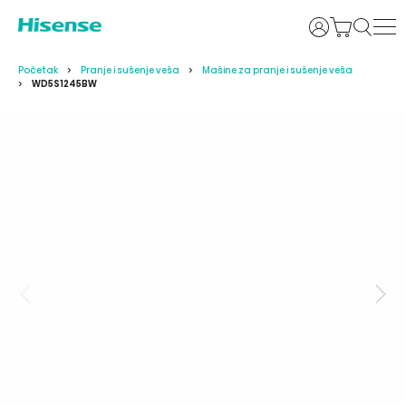
Prijava
Početak
Pranje i sušenje veša
Mašine za pranje i sušenje veša
WD5S1245BW