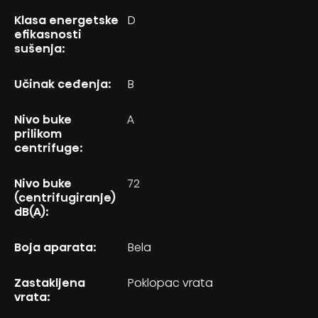
Klasa energetske
D
efikasnosti
sušenja:
Učinak ceđenja:
B
Nivo buke
A
prilikom
centrifuge:
Nivo buke
72
(centrifugiranje)
dB(A):
Boja aparata:
Bela
Zastakljena
Poklopac vrata
vrata: